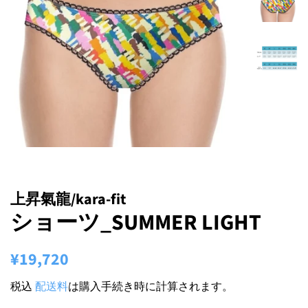
上昇氣龍/kara-fit
ショーツ_SUMMER LIGHT
通
販
¥19,720
常
売
税込
配送料
は購入手続き時に計算されます。
価
価