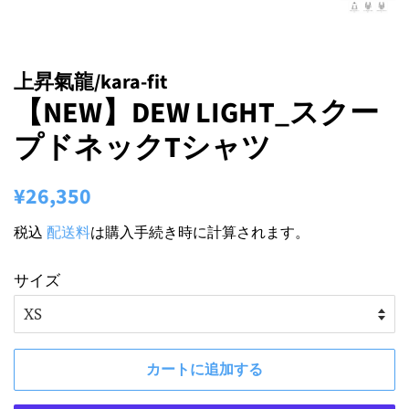
上昇氣龍/kara-fit
【NEW】DEW LIGHT_スクー
プドネックTシャツ
通
販
¥26,350
常
売
税込
配送料
は購入手続き時に計算されます。
価
価
格
格
サイズ
カートに追加する